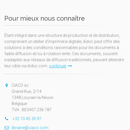
Pour mieux nous connaître
Étant intégré dans une structure de production et de distribution,
comprenant un atelier d'imprimerie digitale, i6doc peut offrir des
solutions à des conditions raisonnables pour les documents à
faible diffusion et/ou à rotation lente. Ces documents, souvent
inadaptés aux réseaux de diffusion traditionnels, peuvent atteindre
leur cible via i6doc.com.
continuer
CIACO sc
Grand-Rue, 2/14
1348 Louvain-la-Neuve
Belgique
TVA : BE0407.236.187
+32 10 45 30 97
librairie@ciaco.com