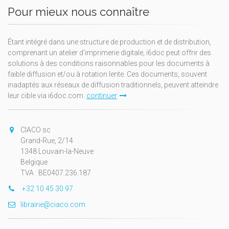
Pour mieux nous connaître
Étant intégré dans une structure de production et de distribution,
comprenant un atelier d'imprimerie digitale, i6doc peut offrir des
solutions à des conditions raisonnables pour les documents à
faible diffusion et/ou à rotation lente. Ces documents, souvent
inadaptés aux réseaux de diffusion traditionnels, peuvent atteindre
leur cible via i6doc.com.
continuer
CIACO sc
Grand-Rue, 2/14
1348 Louvain-la-Neuve
Belgique
TVA : BE0407.236.187
+32 10 45 30 97
librairie@ciaco.com