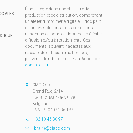
Étant intégré dans une structure de
OCIALES
production et de distribution, comprenant
un atelier d'imprimerie digitale, i6doc peut
offrir des solutions à des conditions
raisonnables pour les documents à faible
ISTIQUE
diffusion et/ou à rotation lente. Ces
documents, souvent inadaptés aux
réseaux de diffusion traditionnels,
peuvent atteindre leur cible via i6doc.com.
continuer
CIACO sc
Grand-Rue, 2/14
1348 Louvain-la-Neuve
Belgique
TVA : BE0407.236.187
+32 10 45 30 97
librairie@ciaco.com