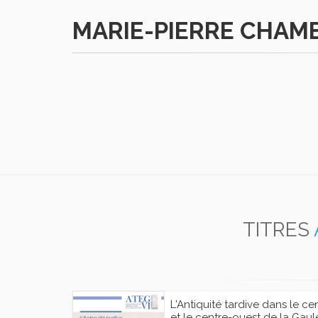
MARIE-PIERRE CHAM
TITRES
L'Antiquité tardive dans le ce
et le centre-ouest de la Gaul