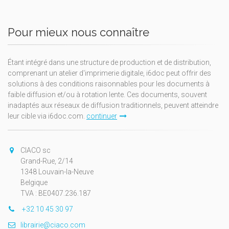
Pour mieux nous connaître
Étant intégré dans une structure de production et de distribution,
comprenant un atelier d'imprimerie digitale, i6doc peut offrir des
solutions à des conditions raisonnables pour les documents à
faible diffusion et/ou à rotation lente. Ces documents, souvent
inadaptés aux réseaux de diffusion traditionnels, peuvent atteindre
leur cible via i6doc.com.
continuer
CIACO sc
Grand-Rue, 2/14
1348 Louvain-la-Neuve
Belgique
TVA : BE0407.236.187
+32 10 45 30 97
librairie@ciaco.com