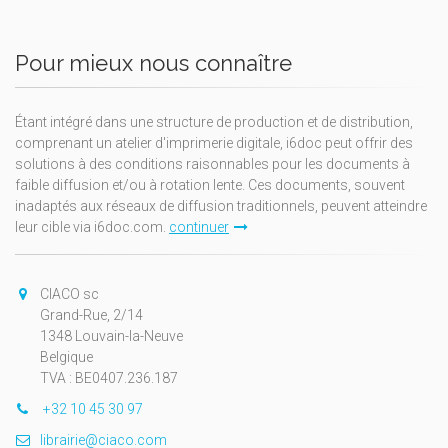
Pour mieux nous connaître
Étant intégré dans une structure de production et de distribution,
comprenant un atelier d'imprimerie digitale, i6doc peut offrir des
solutions à des conditions raisonnables pour les documents à
faible diffusion et/ou à rotation lente. Ces documents, souvent
inadaptés aux réseaux de diffusion traditionnels, peuvent atteindre
leur cible via i6doc.com.
continuer
CIACO sc
Grand-Rue, 2/14
1348 Louvain-la-Neuve
Belgique
TVA : BE0407.236.187
+32 10 45 30 97
librairie@ciaco.com