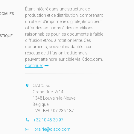
Étant intégré dans une structure de
OCIALES
production et de distribution, comprenant
un atelier d'imprimerie digitale, i6doc peut
offrir des solutions à des conditions
raisonnables pour les documents à faible
ISTIQUE
diffusion et/ou à rotation lente. Ces
documents, souvent inadaptés aux
réseaux de diffusion traditionnels,
peuvent atteindre leur cible via i6doc.com.
continuer
CIACO sc
Grand-Rue, 2/14
1348 Louvain-la-Neuve
Belgique
TVA : BE0407.236.187
+32 10 45 30 97
librairie@ciaco.com