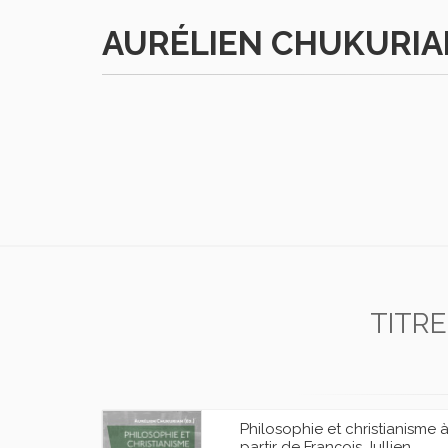
AURÉLIEN CHUKURIA
TITR
Philosophie et christianisme 
partir de François Jullien