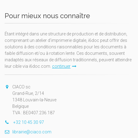
Pour mieux nous connaître
Étant intégré dans une structure de production et de distribution,
comprenant un atelier d'imprimerie digitale, i6doc peut offrir des
solutions à des conditions raisonnables pour les documents à
faible diffusion et/ou à rotation lente. Ces documents, souvent
inadaptés aux réseaux de diffusion traditionnels, peuvent atteindre
leur cible via i6doc.com.
continuer
CIACO sc
Grand-Rue, 2/14
1348 Louvain-la-Neuve
Belgique
TVA : BE0407.236.187
+32 10 45 30 97
librairie@ciaco.com