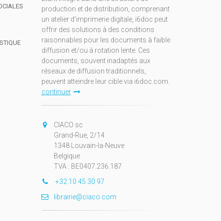
OCIALES
production et de distribution, comprenant
un atelier d'imprimerie digitale, i6doc peut
offrir des solutions à des conditions
raisonnables pour les documents à faible
ISTIQUE
diffusion et/ou à rotation lente. Ces
documents, souvent inadaptés aux
réseaux de diffusion traditionnels,
peuvent atteindre leur cible via i6doc.com.
continuer
CIACO sc
Grand-Rue, 2/14
1348 Louvain-la-Neuve
Belgique
TVA : BE0407.236.187
+32 10 45 30 97
librairie@ciaco.com