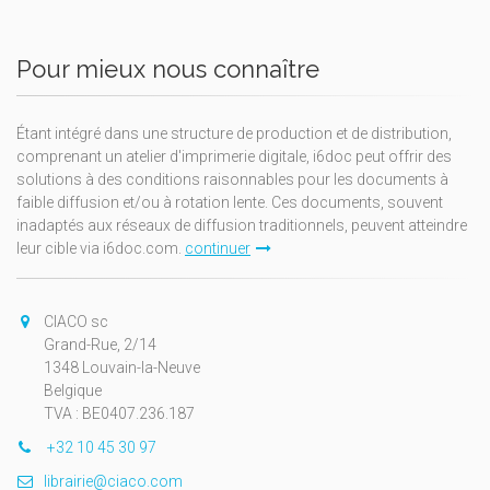
Pour mieux nous connaître
Étant intégré dans une structure de production et de distribution,
comprenant un atelier d'imprimerie digitale, i6doc peut offrir des
solutions à des conditions raisonnables pour les documents à
faible diffusion et/ou à rotation lente. Ces documents, souvent
inadaptés aux réseaux de diffusion traditionnels, peuvent atteindre
leur cible via i6doc.com.
continuer
CIACO sc
Grand-Rue, 2/14
1348 Louvain-la-Neuve
Belgique
TVA : BE0407.236.187
+32 10 45 30 97
librairie@ciaco.com