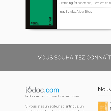
Searching for coherence, Première édit
Inga Kawka, Alicja Sikora
VOUS SOUHAITEZ CONNAÎTR
Nouv
la libraire des documents scientifiques
Si vous êtes un éditeur scientifique, un