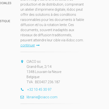
OCIALES
production et de distribution, comprenant
un atelier d'imprimerie digitale, i6doc peut
offrir des solutions à des conditions
raisonnables pour les documents à faible
ISTIQUE
diffusion et/ou à rotation lente. Ces
documents, souvent inadaptés aux
réseaux de diffusion traditionnels,
peuvent atteindre leur cible via i6doc.com.
continuer
CIACO sc
Grand-Rue, 2/14
1348 Louvain-la-Neuve
Belgique
TVA : BE0407.236.187
+32 10 45 30 97
librairie@ciaco.com