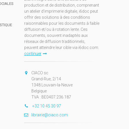
OCIALES
production et de distribution, comprenant
un atelier d'imprimerie digitale, i6doc peut
offrir des solutions à des conditions
raisonnables pour les documents à faible
ISTIQUE
diffusion et/ou à rotation lente. Ces
documents, souvent inadaptés aux
réseaux de diffusion traditionnels,
peuvent atteindre leur cible via i6doc.com.
continuer
CIACO sc
Grand-Rue, 2/14
1348 Louvain-la-Neuve
Belgique
TVA : BE0407.236.187
+32 10 45 30 97
librairie@ciaco.com