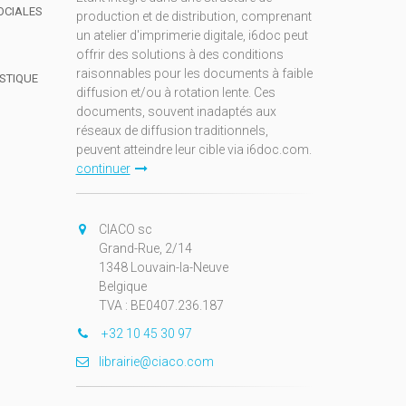
OCIALES
production et de distribution, comprenant
un atelier d'imprimerie digitale, i6doc peut
offrir des solutions à des conditions
raisonnables pour les documents à faible
ISTIQUE
diffusion et/ou à rotation lente. Ces
documents, souvent inadaptés aux
réseaux de diffusion traditionnels,
peuvent atteindre leur cible via i6doc.com.
continuer
CIACO sc
Grand-Rue, 2/14
1348 Louvain-la-Neuve
Belgique
TVA : BE0407.236.187
+32 10 45 30 97
librairie@ciaco.com