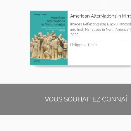
American AlterNations in Mirr
Images Reflecting (on) Black, Francop
and Irish Narratives in North America 
2020
Philippe J. Denis
VOUS SOUHAITEZ CONNAÎTR