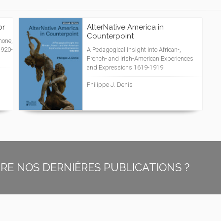
or
AlterNative America in
Counterpoint
hone,
1920-
A Pedagogical Insight into African-,
French- and Irish-American Experiences
and Expressions 1619-1919
Philippe J. Denis
E NOS DERNIÈRES PUBLICATIONS ?