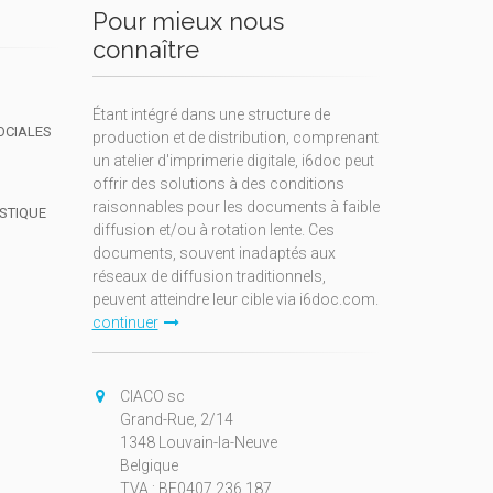
Pour mieux nous
connaître
Étant intégré dans une structure de
OCIALES
production et de distribution, comprenant
un atelier d'imprimerie digitale, i6doc peut
offrir des solutions à des conditions
raisonnables pour les documents à faible
ISTIQUE
diffusion et/ou à rotation lente. Ces
documents, souvent inadaptés aux
réseaux de diffusion traditionnels,
peuvent atteindre leur cible via i6doc.com.
continuer
CIACO sc
Grand-Rue, 2/14
1348 Louvain-la-Neuve
Belgique
TVA : BE0407.236.187