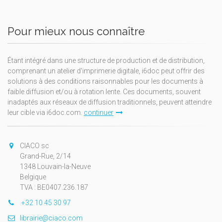
Pour mieux nous connaître
Étant intégré dans une structure de production et de distribution,
comprenant un atelier d'imprimerie digitale, i6doc peut offrir des
solutions à des conditions raisonnables pour les documents à
faible diffusion et/ou à rotation lente. Ces documents, souvent
inadaptés aux réseaux de diffusion traditionnels, peuvent atteindre
leur cible via i6doc.com.
continuer
CIACO sc
Grand-Rue, 2/14
1348 Louvain-la-Neuve
Belgique
TVA : BE0407.236.187
+32 10 45 30 97
librairie@ciaco.com