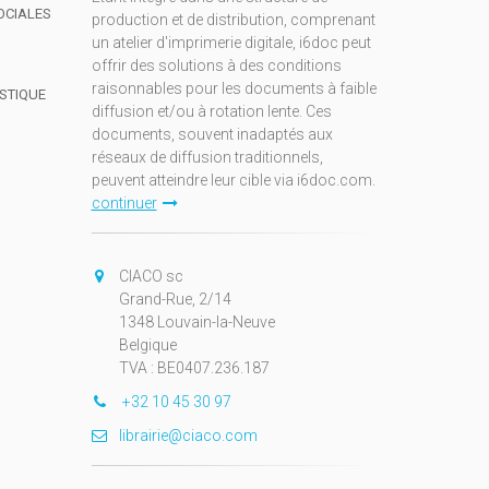
OCIALES
production et de distribution, comprenant
un atelier d'imprimerie digitale, i6doc peut
offrir des solutions à des conditions
raisonnables pour les documents à faible
ISTIQUE
diffusion et/ou à rotation lente. Ces
documents, souvent inadaptés aux
réseaux de diffusion traditionnels,
peuvent atteindre leur cible via i6doc.com.
continuer
CIACO sc
Grand-Rue, 2/14
1348 Louvain-la-Neuve
Belgique
TVA : BE0407.236.187
+32 10 45 30 97
librairie@ciaco.com