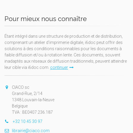
Pour mieux nous connaître
Étant intégré dans une structure de production et de distribution,
comprenant un atelier d'imprimerie digitale, i6doc peut offrir des
solutions à des conditions raisonnables pour les documents à
faible diffusion et/ou à rotation lente. Ces documents, souvent
inadaptés aux réseaux de diffusion traditionnels, peuvent atteindre
leur cible via i6doc.com.
continuer
CIACO sc
Grand-Rue, 2/14
1348 Louvain-la-Neuve
Belgique
TVA : BE0407.236.187
+32 10 45 30 97
librairie@ciaco.com