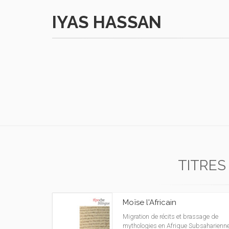
IYAS HASSAN
TITRES
Moïse l'Africain
Migration de récits et brassage de
mythologies en Afrique Subsaharienn