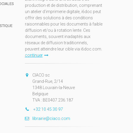
OCIALES
production et de distribution, comprenant
un atelier d'imprimerie digitale, i6doc peut
offrir des solutions à des conditions
raisonnables pour les documents à faible
ISTIQUE
diffusion et/ou à rotation lente. Ces
documents, souvent inadaptés aux
réseaux de diffusion traditionnels,
peuvent atteindre leur cible via i6doc.com.
continuer
CIACO sc
Grand-Rue, 2/14
1348 Louvain-la-Neuve
Belgique
TVA : BE0407.236.187
+32 10 45 30 97
librairie@ciaco.com