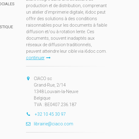
OCIALES
production et de distribution, comprenant
un atelier d'imprimerie digitale, i6doc peut
offrir des solutions à des conditions
raisonnables pour les documents à faible
ISTIQUE
diffusion et/ou à rotation lente. Ces
documents, souvent inadaptés aux
réseaux de diffusion traditionnels,
peuvent atteindre leur cible via i6doc.com.
continuer
CIACO sc
Grand-Rue, 2/14
1348 Louvain-la-Neuve
Belgique
TVA : BE0407.236.187
+32 10 45 30 97
librairie@ciaco.com