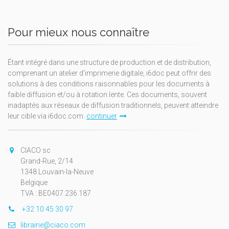
Pour mieux nous connaître
Étant intégré dans une structure de production et de distribution,
comprenant un atelier d'imprimerie digitale, i6doc peut offrir des
solutions à des conditions raisonnables pour les documents à
faible diffusion et/ou à rotation lente. Ces documents, souvent
inadaptés aux réseaux de diffusion traditionnels, peuvent atteindre
leur cible via i6doc.com.
continuer
CIACO sc
Grand-Rue, 2/14
1348 Louvain-la-Neuve
Belgique
TVA : BE0407.236.187
+32 10 45 30 97
librairie@ciaco.com