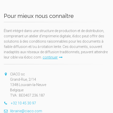
Pour mieux nous connaître
Étant intégré dans une structure de production et de distribution,
comprenant un atelier d'imprimerie digitale, i6doc peut offrir des
solutions à des conditions raisonnables pour les documents à
faible diffusion et/ou à rotation lente. Ces documents, souvent
inadaptés aux réseaux de diffusion traditionnels, peuvent atteindre
leur cible via i6doc.com.
continuer
CIACO sc
Grand-Rue, 2/14
1348 Louvain-la-Neuve
Belgique
TVA : BE0407.236.187
+32 10 45 30 97
librairie@ciaco.com