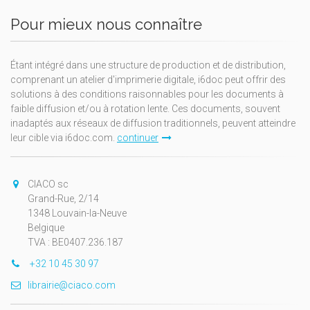
Pour mieux nous connaître
Étant intégré dans une structure de production et de distribution,
comprenant un atelier d'imprimerie digitale, i6doc peut offrir des
solutions à des conditions raisonnables pour les documents à
faible diffusion et/ou à rotation lente. Ces documents, souvent
inadaptés aux réseaux de diffusion traditionnels, peuvent atteindre
leur cible via i6doc.com.
continuer
CIACO sc
Grand-Rue, 2/14
1348 Louvain-la-Neuve
Belgique
TVA : BE0407.236.187
+32 10 45 30 97
librairie@ciaco.com