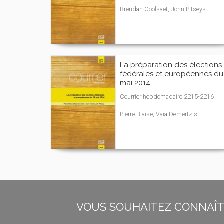
Brendan Coolsaet, John Pitseys
La préparation des élections
fédérales et européennes du
mai 2014
Courrier hebdomadaire 2215-2216
Pierre Blaise, Vaïa Demertzis
VOUS SOUHAITEZ CONNAÎTR