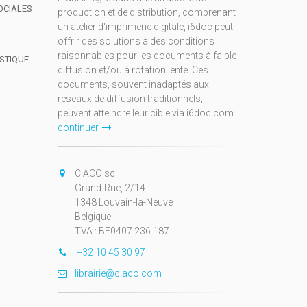
OCIALES
production et de distribution, comprenant
un atelier d'imprimerie digitale, i6doc peut
offrir des solutions à des conditions
raisonnables pour les documents à faible
ISTIQUE
diffusion et/ou à rotation lente. Ces
documents, souvent inadaptés aux
réseaux de diffusion traditionnels,
peuvent atteindre leur cible via i6doc.com.
continuer
CIACO sc
Grand-Rue, 2/14
1348 Louvain-la-Neuve
Belgique
TVA : BE0407.236.187
+32 10 45 30 97
librairie@ciaco.com