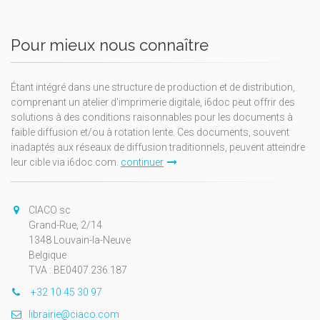
Pour mieux nous connaître
Étant intégré dans une structure de production et de distribution,
comprenant un atelier d'imprimerie digitale, i6doc peut offrir des
solutions à des conditions raisonnables pour les documents à
faible diffusion et/ou à rotation lente. Ces documents, souvent
inadaptés aux réseaux de diffusion traditionnels, peuvent atteindre
leur cible via i6doc.com.
continuer
CIACO sc
Grand-Rue, 2/14
1348 Louvain-la-Neuve
Belgique
TVA : BE0407.236.187
+32 10 45 30 97
librairie@ciaco.com