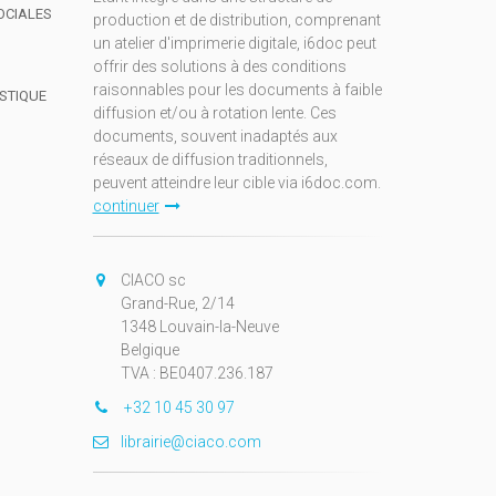
OCIALES
production et de distribution, comprenant
un atelier d'imprimerie digitale, i6doc peut
offrir des solutions à des conditions
raisonnables pour les documents à faible
ISTIQUE
diffusion et/ou à rotation lente. Ces
documents, souvent inadaptés aux
réseaux de diffusion traditionnels,
peuvent atteindre leur cible via i6doc.com.
continuer
CIACO sc
Grand-Rue, 2/14
1348 Louvain-la-Neuve
Belgique
TVA : BE0407.236.187
+32 10 45 30 97
librairie@ciaco.com