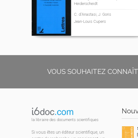
Heiderscheidt
C. d'Anastasi, J. Goris
Jean-Louis Cupers
VOUS SOUHAITEZ CONNAÎTR
Nouv
la libraire des documents scientifiques
Si vous êtes un éditeur scientifique, un