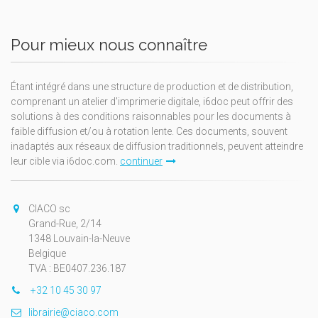
Pour mieux nous connaître
Étant intégré dans une structure de production et de distribution,
comprenant un atelier d'imprimerie digitale, i6doc peut offrir des
solutions à des conditions raisonnables pour les documents à
faible diffusion et/ou à rotation lente. Ces documents, souvent
inadaptés aux réseaux de diffusion traditionnels, peuvent atteindre
leur cible via i6doc.com.
continuer
CIACO sc
Grand-Rue, 2/14
1348 Louvain-la-Neuve
Belgique
TVA : BE0407.236.187
+32 10 45 30 97
librairie@ciaco.com