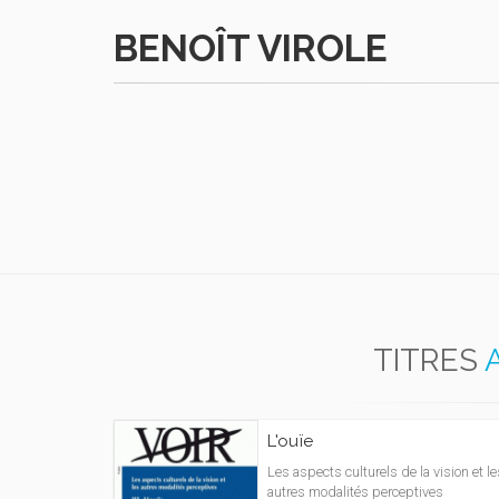
BENOÎT VIROLE
TITRES
L'ouïe
Les aspects culturels de la vision et le
autres modalités perceptives