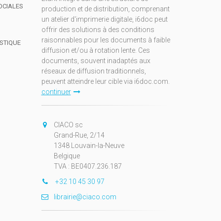
OCIALES
production et de distribution, comprenant
un atelier d'imprimerie digitale, i6doc peut
offrir des solutions à des conditions
raisonnables pour les documents à faible
ISTIQUE
diffusion et/ou à rotation lente. Ces
documents, souvent inadaptés aux
réseaux de diffusion traditionnels,
peuvent atteindre leur cible via i6doc.com.
continuer
CIACO sc
Grand-Rue, 2/14
1348 Louvain-la-Neuve
Belgique
TVA : BE0407.236.187
+32 10 45 30 97
librairie@ciaco.com