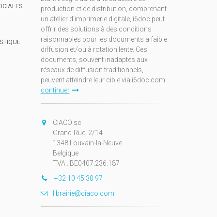
OCIALES
production et de distribution, comprenant
un atelier d'imprimerie digitale, i6doc peut
offrir des solutions à des conditions
raisonnables pour les documents à faible
ISTIQUE
diffusion et/ou à rotation lente. Ces
documents, souvent inadaptés aux
réseaux de diffusion traditionnels,
peuvent atteindre leur cible via i6doc.com.
continuer
CIACO sc
Grand-Rue, 2/14
1348 Louvain-la-Neuve
Belgique
TVA : BE0407.236.187
+32 10 45 30 97
librairie@ciaco.com