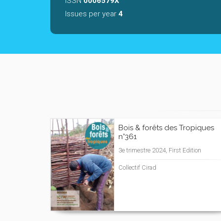
ISSN
0006579X
Issues per year
4
Bois & forêts des Tropiques
n°361
3e trimestre 2024, First Edition
Collectif Cirad