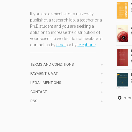
If you are a scientist or a university
publisher, a research lab, a teacher or a
Ph.D.student and you are seeking a
solution to increase the distribution of
your scientific works, do not hesitate to
contact us by
email
or by
telephone
TERMS AND CONDITIONS
PAYMENT & VAT
LEGAL MENTIONS
CONTACT
mor
RSS