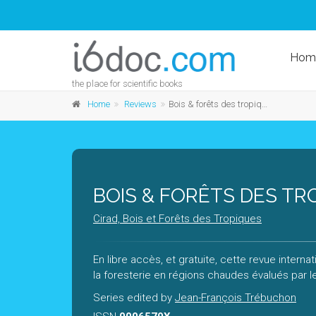
Hom
the place for scientific books
Home
Reviews
Bois & forêts des tropiques
BOIS & FORÊTS DES TR
Cirad, Bois et Forêts des Tropiques
En libre accès, et gratuite, cette revue intern
la foresterie en régions chaudes évalués par l
Series edited by
Jean-François Trébuchon