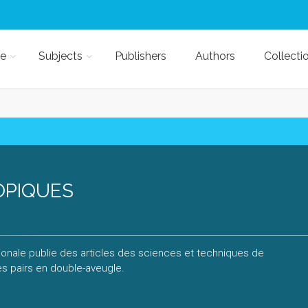
e
Subjects
Publishers
Authors
Collecti
OPIQUES
ationale publie des articles des sciences et techniques de
es pairs en double-aveugle.