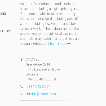
As part of a production and distribution
structure, including a digital printing unit,
NCES
i6doc.com is able to offer reasonably-
priced solutions for distributing scientific
works, including low volume and slow
turnover works. These documents, often
GUISTICS
overlooked by the traditional distribution
channels, may reach their target readers
through i6doc.com.
learn more
N
CIACO sc
Grand-Rue, 2/14
1348 Louvain-la-Neuve
Belgium
TVA: BE0407.236.187
+32 10 45 30 97
librairie@ciaco.com