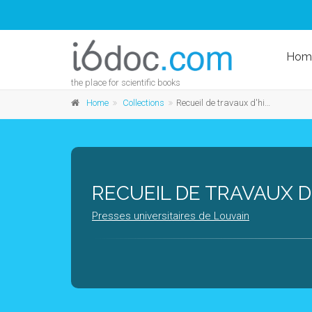
Hom
the place for scientific books
Home
Collections
Recueil de travaux d'histoire et de philologie
RECUEIL DE TRAVAUX D'
Presses universitaires de Louvain