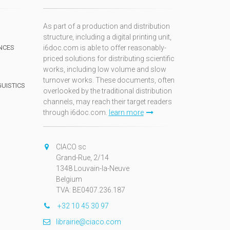
As part of a production and distribution
structure, including a digital printing unit,
NCES
i6doc.com is able to offer reasonably-
priced solutions for distributing scientific
works, including low volume and slow
turnover works. These documents, often
GUISTICS
overlooked by the traditional distribution
channels, may reach their target readers
through i6doc.com.
learn more
N
CIACO sc
Grand-Rue, 2/14
1348 Louvain-la-Neuve
Belgium
TVA: BE0407.236.187
+32 10 45 30 97
librairie@ciaco.com