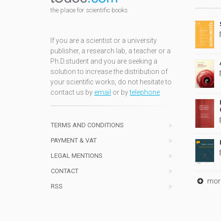
the place for scientific books
If you are a scientist or a university
publisher, a research lab, a teacher or a
Ph.D.student and you are seeking a
solution to increase the distribution of
your scientific works, do not hesitate to
contact us by
email
or by
telephone
TERMS AND CONDITIONS
PAYMENT & VAT
LEGAL MENTIONS
CONTACT
mor
RSS