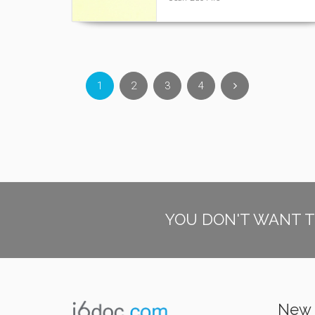
1
2
3
4
YOU DON'T WANT T
New 