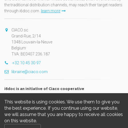
the traditional distribution channels, may reach their target readers
through i6doc.com.
learn more
CIACO sc
Grand-Rue, 2/14
1348 Louvain-la-Neuve
Belgium
TVA: BE0407.236.187
+32 10 45 30 97
librairie@ciaco.com
i6doc is an initiative of Ciaco cooperative
This website is using cookies. We use them to give you
the best experience. If you continue using our website,
we will assume that you are happy to receive all cookies
on this website.
Copyright © 2026, i6doc. Powered by
GiantChair
. All Rights