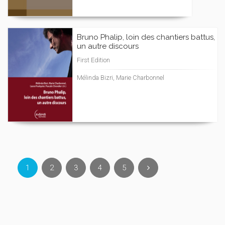
Bruno Phalip, loin des chantiers battus,
un autre discours
First Edition
Mélinda Bizri, Marie Charbonnel
1
2
3
4
5