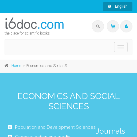
English
the place for scientific books
Toggle
navigati
Home
Economics and Social Sciences
ECONOMICS AND SOCIAL
SCIENCES
Population and Development Sciences
Journals