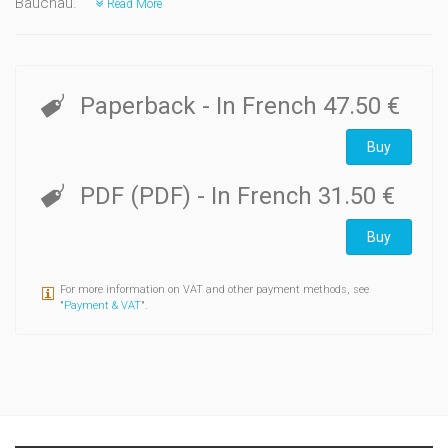
Bauchau.
Read More
Paperback
- In French
47.50 €
Buy
PDF (PDF)
- In French
31.50 €
Buy
For more information on VAT and other payment methods, see
"
Payment & VAT
".