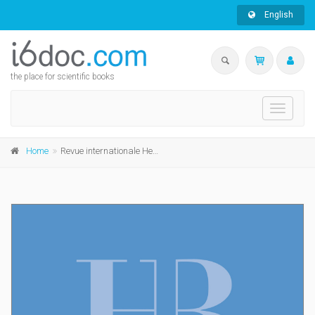
English
the place for scientific books
Toggle
navigati
Home
Revue internationale Henry Bauchau n°12 – 2022