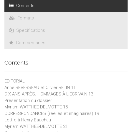
Contents
Formats
Specifications
Commentaries
Contents
ÉDITORIAL
Anne REVERSEAU et Olivier BELIN 11
DIX ANS APRÈS. HOMMAGES À L'ÉCRIVAIN 13
Présentation du dossier
Myriam WATTHEE-DELMOTTE 15
CORRESPONDANCES (réelles et imaginaires) 19
Lettre à Henry Bauchau
Myriam WATTHEE-DELMOTTE 21