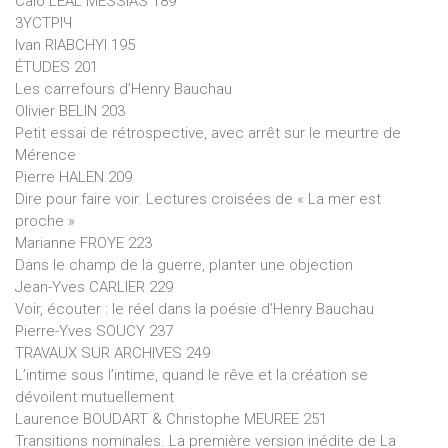
Caio LEAL MESSIAS 189
3YCTPIЧ
Ivan RIABCHYI 195
ÉTUDES 201
Les carrefours d’Henry Bauchau
Olivier BELIN 203
Petit essai de rétrospective, avec arrêt sur le meurtre de
Mérence
Pierre HALEN 209
Dire pour faire voir. Lectures croisées de « La mer est
proche »
Marianne FROYE 223
Dans le champ de la guerre, planter une objection
Jean-Yves CARLIER 229
Voir, écouter : le réel dans la poésie d’Henry Bauchau
Pierre-Yves SOUCY 237
TRAVAUX SUR ARCHIVES 249
L’intime sous l’intime, quand le rêve et la création se
dévoilent mutuellement
Laurence BOUDART & Christophe MEUREE 251
Transitions nominales. La première version inédite de La