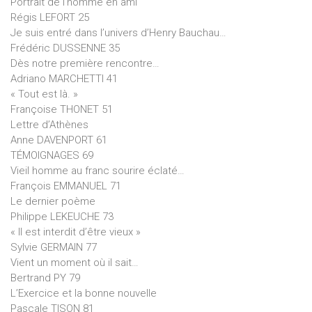
Portrait de l’homme en ami
Régis LEFORT 25
Je suis entré dans l’univers d’Henry Bauchau…
Frédéric DUSSENNE 35
Dès notre première rencontre…
Adriano MARCHETTI 41
« Tout est là. »
Françoise THONET 51
Lettre d’Athènes
Anne DAVENPORT 61
TÉMOIGNAGES 69
Vieil homme au franc sourire éclaté…
François EMMANUEL 71
Le dernier poème
Philippe LEKEUCHE 73
« Il est interdit d’être vieux »
Sylvie GERMAIN 77
Vient un moment où il sait…
Bertrand PY 79
L’Exercice et la bonne nouvelle
Pascale TISON 81