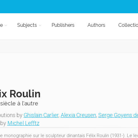
e
Subjects
Publishers
Authors
Collecti
ix Roulin
n siècle à l'autre
butions by
Ghislain Carlier
,
Alexia Creusen
,
Serge Goyens d
 by
Michel Lefftz
e monographie sur le sculpteur dinantais Félix Roulin (1931-). Le l