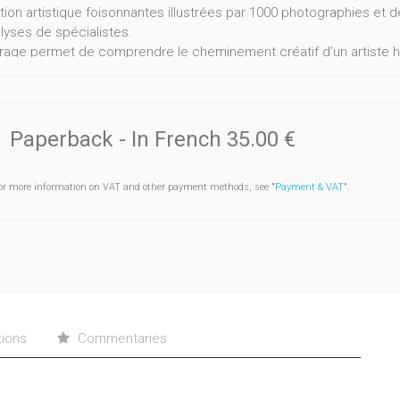
tion artistique foisonnantes illustrées par 1000 photographies et 
lyses de spécialistes.
rage permet de comprendre le cheminement créatif d’un artiste h
s grands mouvements artistiques, depuis la seconde moitié du XXe 
ion.
Paperback
- In French
35.00 €
or more information on VAT and other payment methods, see "
Payment & VAT
".
tions
Commentaries