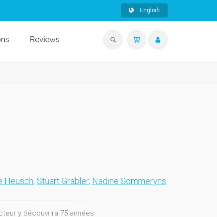
English
ons
Reviews
e Heusch
,
Stuart Grabler
,
Nadine Sommeryns
ecteur y découvrira 75 années