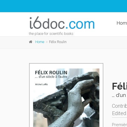
Hom
the place for scientific books
Home
Félix Roulin
Fél
... d'u
Contri
Edited
Premièr