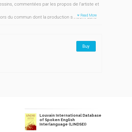
dessins, commentées par les propos de l'artiste et
Read More
ors du commun dont la production s’inscrit dans
siècle, jusqu’à ses derniers projets en cours de
Buy
Louvain International Database
of Spoken English
Interlanguage (LINDSEI)