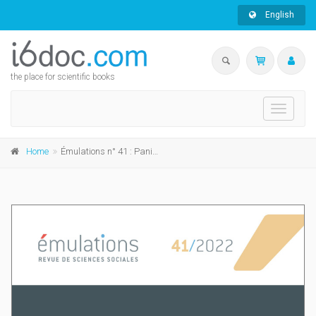
English
the place for scientific books
Toggle
navigati
Home
Émulations n° 41 : Paniques morales