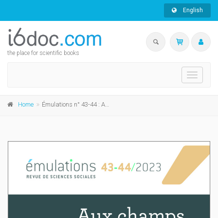
English
the place for scientific books
Toggle
navigati
Home
Émulations n° 43-44 : Aux champs, à l'atelier et à la mine