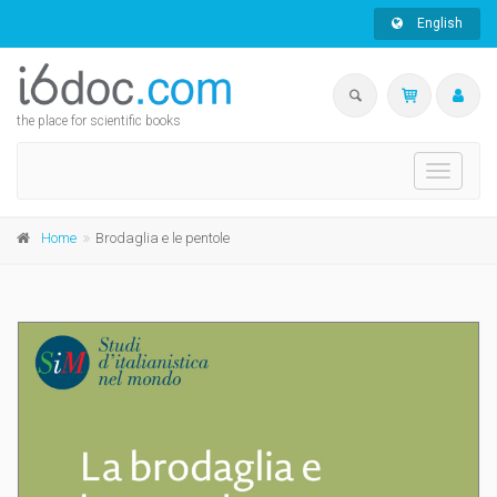
English
the place for scientific books
Toggle
navigati
Home
Brodaglia e le pentole