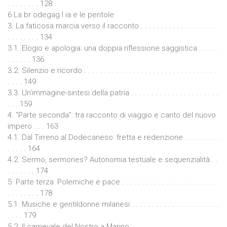
. . . . . . . . 128
6 La br odegag l ia e le pentole
3. La faticosa marcia verso il racconto . . . . . . . . . . . . . . . . . . .
. . . . . . . . 134
3.1. Elogio e apologia: una doppia riflessione saggistica . . . . .
. . . . . . 136
3.2. Silenzio e ricordo . . . . . . . . . . . . . . . . . . . . . . . . . . . . . . . . .
. . . . 149
3.3. Un’immagine-sintesi della patria . . . . . . . . . . . . . . . . . . . . . .
. . . 159
4. “Parte seconda”: tra racconto di viaggio e canto del nuovo
impero . . . 163
4.1. Dal Tirreno al Dodecaneso: fretta e redenzione . . . . . . . . .
. . . . . 164
4.2. Sermo, sermones? Autonomia testuale e sequenzialità . .
. . . . . . . 174
5. Parte terza: Polemiche e pace . . . . . . . . . . . . . . . . . . . . . . . .
. . . . . . . . 178
5.1. Musiche e gentildonne milanesi . . . . . . . . . . . . . . . . . . . . . .
. . . . 179
5.2. Il carnevale del Nostro a Marino . . . . . . . . . . . . . . . . . . . . . .