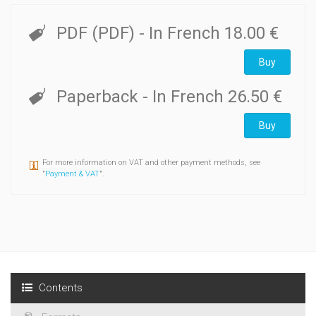
PDF (PDF)
- In French
18.00 €
Buy
Paperback
- In French
26.50 €
Buy
For more information on VAT and other payment methods, see
"
Payment & VAT
".
Contents