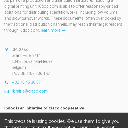
As part of a production and distribution structure, including a
digital printing unit, i6doc.com is able to offer reasonably-priced
solutions for distributing scientific works, including low volume
and slow turnover works. These documents, often overlooked by
the traditional distribution channels, may reach their target readers
through i6doc.com.
learn more
CIACO sc
Grand-Rue, 2/14
1348 Louvain-la-Neuve
Belgium
TVA: BE0407.236.187
+32 10 45 30 97
librairie@ciaco.com
i6doc is an initiative of Ciaco cooperative
This website is using cookies. We use them to give you
the best experience. If you continue using our website,