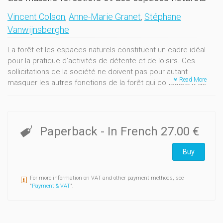
Vincent Colson
,
Anne-Marie Granet
,
Stéphane
Vanwijnsberghe
La forêt et les espaces naturels constituent un cadre idéal
pour la pratique d'activités de détente et de loisirs. Ces
sollicitations de la société ne doivent pas pour autant
Read More
masquer les autres fonctions de la forêt qui constituent de
réels enjeux d'avenir : production de bois, conservation de la
nature, gestion cynégétique... L'aménagement récréatif et
touristique de sites intégrant ces autres fonctions est un défi
que les propriétaires et gestionnaires doivent relever pour
Paperback
- In French
27.00 €
inscrire leurs actions dans le cadre d'une gestion durable.
Analyser les attentes de la société, le contexte territorial et
Buy
local, les autres enjeux... constitue une première étape.
Définir une stratégie en la déclinant dans l'espace et dans le
For more information on VAT and other payment methods, see
temps en est une seconde. Elle constitue la phase-clé d'un
"
Payment & VAT
".
aménagement récréatif intégré. La troisième étape
concerne l'aménagement récréatif et ses différents volets
en veillant à procéder par étapes successives : la voirie, la