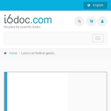
English
the place for scientific books
Toggle
navigati
Home
Loisirs en forêt et gestion durable