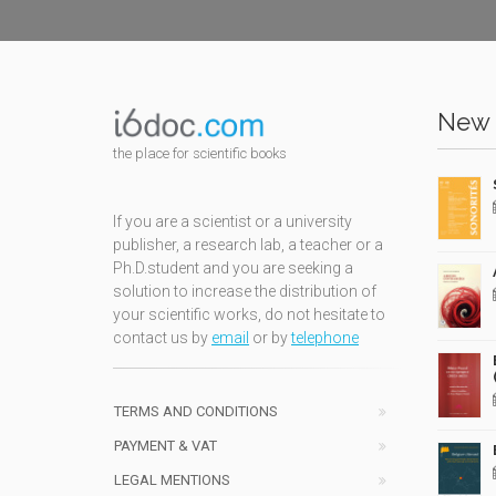
New 
the place for scientific books
If you are a scientist or a university
publisher, a research lab, a teacher or a
Ph.D.student and you are seeking a
solution to increase the distribution of
your scientific works, do not hesitate to
contact us by
email
or by
telephone
TERMS AND CONDITIONS
PAYMENT & VAT
LEGAL MENTIONS