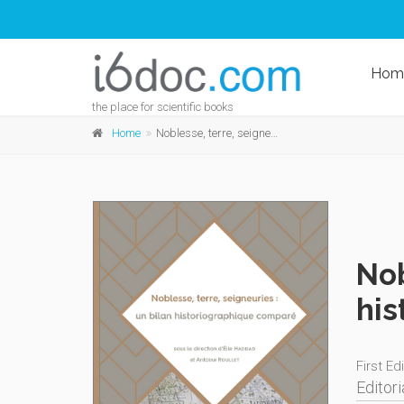
Hom
the place for scientific books
Home
Noblesse, terre, seigneuries : un bilan historiographique comparé
Nob
his
First Ed
Editori