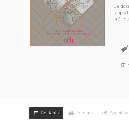
Ce dossi
rapport
la fin 
F
Contents
Formats
Specifica