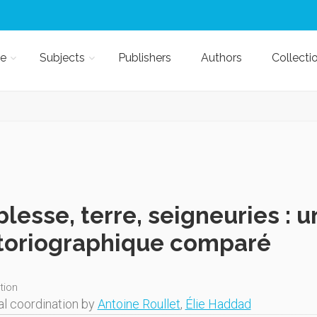
e
Subjects
Publishers
Authors
Collecti
lesse, terre, seigneuries : u
toriographique comparé
ition
al coordination by
Antoine Roullet
,
Élie Haddad