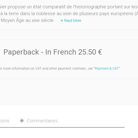
er propose un état comparatif de l'historiographie portant sur les 
 à la terre dans la noblesse au sein de plusieurs pays européens (A
du Moyen Âge au xixe siècle.
Read More
Paperback
- In French
25.50 €
or more information on VAT and other payment methods, see "
Payment & VAT
".
tions
Commentaries