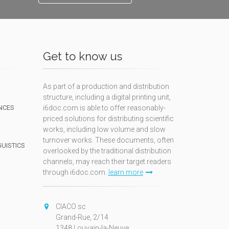
Get to know us
As part of a production and distribution
structure, including a digital printing unit,
NCES
i6doc.com is able to offer reasonably-
priced solutions for distributing scientific
works, including low volume and slow
turnover works. These documents, often
GUISTICS
overlooked by the traditional distribution
channels, may reach their target readers
through i6doc.com.
learn more
N
CIACO sc
Grand-Rue, 2/14
1348 Louvain-la-Neuve