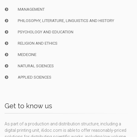
MANAGEMENT
PHILOSOPHY, LITERATURE, LINGUISTICS AND HISTORY
PSYCHOLOGY AND EDUCATION
RELIGION AND ETHICS
MEDECINE
NATURAL SCIENCES
APPLIED SCIENCES
Get to know us
As part of a production and distribution structure, including a
digital printing unit, i6doc.com is able to offer reasonably-priced
solutions for distributing scientific works, including low volume