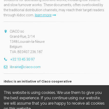
and slow turnover works. These documents, often overlooked by
the traditional distribution channels, may reach their target readers
through i6doc.com.
learn more
CIACO sc
Grand-Rue, 2/14
1348 Louvain-la-Neuve
Belgium
TVA: BE0407.236.187
+32 10 45 30 97
librairie@ciaco.com
i6doc is an initiative of Ciaco cooperative
This website is using cookies. We use them to give you
the best experience. If you continue using our website,
we will assume that you are happy to receive all cookies
on this website.