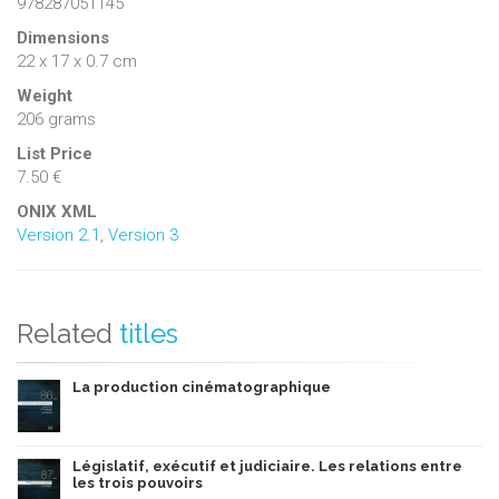
978287051145
Dimensions
22 x 17 x 0.7 cm
Weight
206 grams
List Price
7.50 €
ONIX XML
Version 2.1
,
Version 3
Related
titles
La production cinématographique
Législatif, exécutif et judiciaire. Les relations entre
les trois pouvoirs