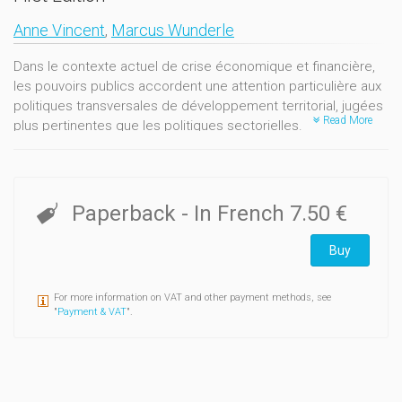
Anne Vincent
,
Marcus Wunderle
Dans le contexte actuel de crise économique et financière,
les pouvoirs publics accordent une attention particulière aux
politiques transversales de développement territorial, jugées
Read More
plus pertinentes que les politiques sectorielles.
Aux côtés de l'économie, de l’environnement et de l’inclusion
sociale, la culture apparaît aujourd’hui comme le quatrième
pilier du développement local. Elle constitue une
Paperback
- In French
7.50 €
composante du cadre de vie, une source de revenus liés au
tourisme, une facette du sentiment identitaire, et un vecteur
Buy
de créativité pour la production de biens et de services
nouveaux. La culture est aussi un puissant levier d’intégration
sociale, contribuant à ce titre à rendre le développement
For more information on VAT and other payment methods, see
"
Payment & VAT
".
durable.
La réflexion relative aux politiques transversales de
développement territorial intégrant culture, inclusion sociale
et environnement est surtout le fait d’instances