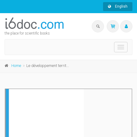
English
the place for scientific books
Toggle
navigati
Home
Le développement territorial transversal