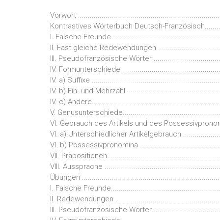
Vorwort ........................................................................
Kontrastives Wörterbuch Deutsch-Französisch..............
I. Falsche Freunde........................................................
II. Fast gleiche Redewendungen ..................................
III. Pseudofranzösische Wörter ....................................
IV. Formunterschiede ...................................................
IV. a) Suffixe ................................................................
IV. b) Ein- und Mehrzahl.................................................
IV. c) Andere.................................................................
V. Genusunterschiede...................................................
VI. Gebrauch des Artikels und des Possessivpronomen
VI. a) Unterschiedlicher Artikelgebrauch ......................
VI. b) Possessivpronomina ..........................................
VII. Präpositionen.........................................................
VIII. Aussprache ..........................................................
Übungen .....................................................................
I. Falsche Freunde.......................................................
II. Redewendungen .....................................................
III. Pseudofranzösische Wörter ...................................