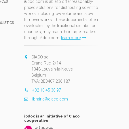
NCES
i6doc.com is able to offer reasonably-
priced solutions for distributing scientific
works, including low volume and slow
turnover works. These documents, often
GUISTICS
overlooked by the traditional distribution
channels, may reach their target readers
through i6doc.com.
learn more
N
CIACO sc
Grand-Rue, 2/14
1348 Louvain-la-Neuve
Belgium
TVA: BE0407.236.187
+32 10 45 30 97
librairie@ciaco.com
i6doc is an initiative of Ciaco
cooperative