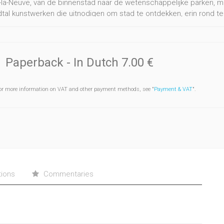
-la-Neuve, van de binnenstad naar de wetenschappelijke parken, m
tal kunstwerken die uitnodigen om stad te ontdekken, erin rond t
ogen en van het intellect. Een ontdekkingstocht te voet, met de fie
t te blazen of tijdens een uitstapje met de familie. Toen Louvain-l
voorname plaats in ging bekleden. Deze gids, waarvan de derde edi
pende aanwezigheid van schoonheid die zich aan iedereen blootge
Paperback
- In Dutch
7.00 €
or more information on VAT and other payment methods, see "
Payment & VAT
".
tions
Commentaries