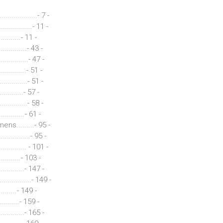
...................- 7 -
..........- 11 -
..........- 11 -
...........- 43 -
............- 47 -
............- 51 -
...............- 51 -
...........- 57 -
..............- 58 -
...........- 61 -
s.........- 95 -
............- 95 -
............ - 101 -
...........- 103 -
.............- 147 -
.................- 149 -
.........- 149 -
..........- 159 -
...........- 165 -