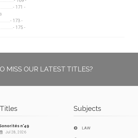
...........- 169 -
..........- 171 -
s
........- 173 -
...........- 175 -
O MISS OUR LATEST TITLES?
Titles
Subjects
Sonorités n°49
LAW
Jul 28, 2026