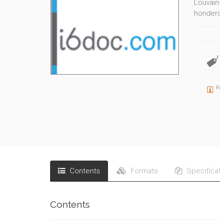
Louvain
honderd
van de 
even ui
er een 
aangrij
F
Contents
Formats
Specifica
Contents