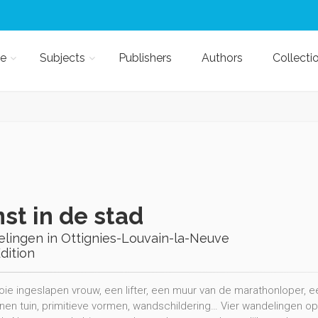
e
Subjects
Publishers
Authors
Collecti
st in de stad
lingen in Ottignies-Louvain-la-Neuve
Edition
ie ingeslapen vrouw, een lifter, een muur van de marathonloper, een
nen tuin, primitieve vormen, wandschildering… Vier wandelingen o