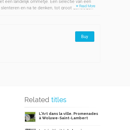
et een landelijk ommetje. Een selectie van een
Read More
e slenteren en na te denken, tot groot genoegen
ts, met de auto, alleen of met enkele vrienden, om
a-Neuve ontworpen werp, sprak het vanzelf dat kunst
tie grondig herzien werd, herinnert aan deze
eft.
Buy
Related
titles
L'Art dans la ville. Promenades
à Woluwe-Saint-Lambert