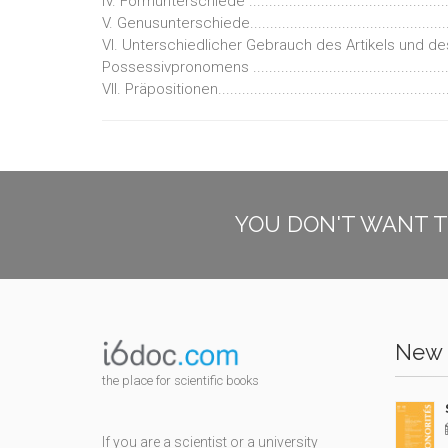
IV. Formunterschiede ..................................................
V. Genusunterschiede..................................................
VI. Unterschiedlicher Gebrauch des Artikels und de
Possessivpronomens .................................................
VII. Präpositionen.........................................................
YOU DON'T WANT T
New 
the place for scientific books
If you are a scientist or a university