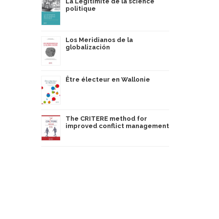
La Légitimité de la science
politique
Los Meridianos de la
globalización
Être électeur en Wallonie
The CRITERE method for
improved conflict management