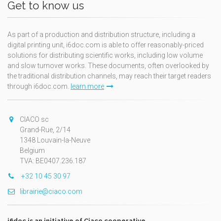
Get to know us
As part of a production and distribution structure, including a
digital printing unit, i6doc.com is able to offer reasonably-priced
solutions for distributing scientific works, including low volume
and slow turnover works. These documents, often overlooked by
the traditional distribution channels, may reach their target readers
through i6doc.com.
learn more
CIACO sc
Grand-Rue, 2/14
1348 Louvain-la-Neuve
Belgium
TVA: BE0407.236.187
+32 10 45 30 97
librairie@ciaco.com
i6doc is an initiative of Ciaco cooperative