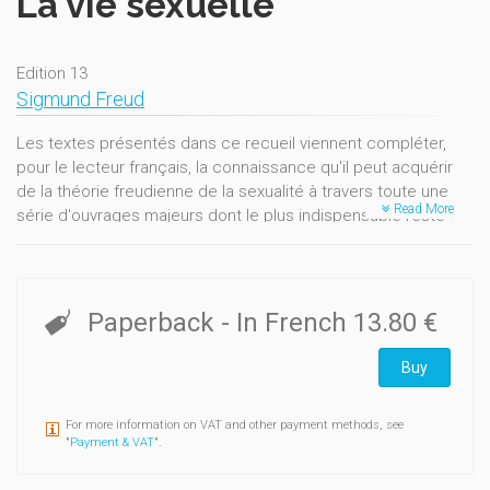
La vie sexuelle
Edition 13
Sigmund Freud
Les textes présentés dans ce recueil viennent compléter,
pour le lecteur français, la connaissance qu'il peut acquérir
de la théorie freudienne de la sexualité à travers toute une
Read More
série d'ouvrages majeurs dont le plus indispensable reste
évidemment les Trois essais sur la théorie de la sexualité.
Ici, on ne trouvera pas de textes synthétiques présentant la
doctrine sous une forme qui se veut relativement achevée,
Paperback
- In French
13.80 €
mais des articles plus brefs et à visée plus partielle, où se
marque chaque fois un temps de la recherche et de la
Buy
découverte.
On retrouvera aisément, dans tel ou tel d’entre eux, l’une des
For more information on VAT and other payment methods, see
deux dimensions majeures : le monde des représentations
"
Payment & VAT
".
sexuelles et l’exploration de la sexualité dans son rythme
temporel.