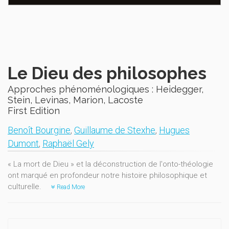
Le Dieu des philosophes
Approches phénoménologiques : Heidegger,
Stein, Levinas, Marion, Lacoste
First Edition
Benoît Bourgine
,
Guillaume de Stexhe
,
Hugues
Dumont
,
Raphaël Gely
« La mort de Dieu » et la déconstruction de l'onto-théologie
ont marqué en profondeur notre histoire philosophique et
culturelle.
Read More