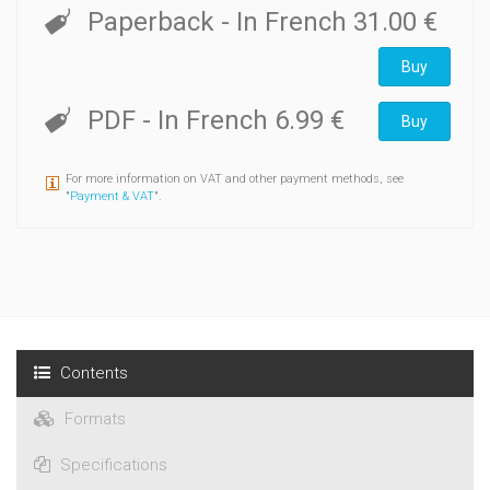
Paperback
- In French
31.00 €
Buy
PDF
- In French
6.99 €
Buy
For more information on VAT and other payment methods, see
"
Payment & VAT
".
Contents
Formats
Specifications