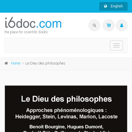
English
the place for scientific books
Toggle
navigati
Home
Le Dieu des philosophes