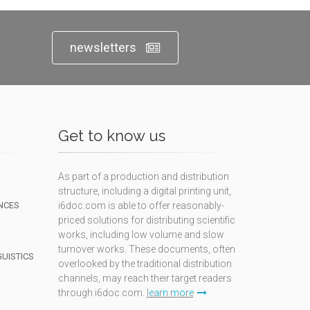
newsletters
Get to know us
As part of a production and distribution
structure, including a digital printing unit,
NCES
i6doc.com is able to offer reasonably-
priced solutions for distributing scientific
works, including low volume and slow
turnover works. These documents, often
GUISTICS
overlooked by the traditional distribution
channels, may reach their target readers
through i6doc.com.
learn more
N