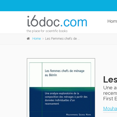
Hom
the place for scientific books
Home
Les Femmes chefs de ménage au Bénin
Le
Une an
recen
First 
Mouha