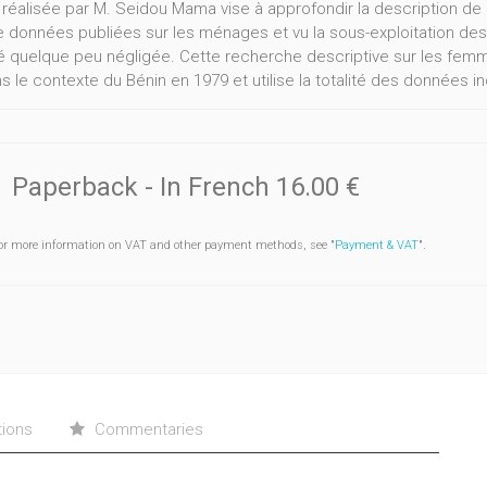
 réalisée par M. Seidou Mama vise à approfondir la description de 
e données publiées sur les ménages et vu la sous-exploitation 
té quelque peu négligée. Cette recherche descriptive sur les fe
ns le contexte du Bénin en 1979 et utilise la totalité des données
loitées à l’aide d’un programme informatique spécifique et une t
ristiques socio-démographiques et socio-économiques du chef de m
ture du ménage qu’il dirige ? L’étude répond à cette question par u
ges selon le sexe, l’âge, le statut matrimonial, le niveau d’instructio
Paperback
- In French
16.00 €
 profession, la région de résidence et l’ethnie du chef de ménag
 reçu une attention particulière et a été analysée du point de vue
or more information on VAT and other payment methods, see "
Payment & VAT
".
 du ménage. Ainsi le type de ménage qu’une femme dirige est mis
Une analyse statistique identifie enfin les variables les plus perti
me se retrouve chef de ménage.
tions
Commentaries