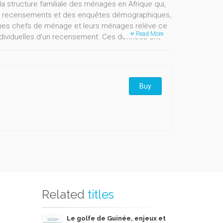
la structure familiale des ménages en Afrique qui,
des recensements et des enquêtes démographiques,
mmes chefs de ménage et leurs ménages relève ce
Read More
 individuelles d’un recensement. Ces données ont
ypologie des ménages élaborés à cet effet. Les
énage sont-elles discriminantes pour la taille et
ne analyse minutieuse de la taille et la structure
n, le type d’activité, la profession, la situation
Buy
e. La composition des ménages dirigés par une
 des caractéristiques de cette dernière et des
 en rapport avec le statut des personnes qui y
nentes pour décrire les conditions dans lesquelles
Related
titles
Le golfe de Guinée, enjeux et