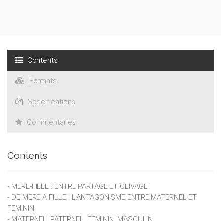
Publié pour la première fois en 2003, cet ouvrage est devenu
un livre de référence sur la question de la relation mère-fille.
Contents
Formats
Specifications
Commentaries
Contents
- MERE-FILLE : ENTRE PARTAGE ET CLIVAGE
- DE MERE A FILLE : L'ANTAGONISME ENTRE MATERNEL ET
FEMININ
- MATERNEL, PATERNEL, FEMININ, MASCULIN