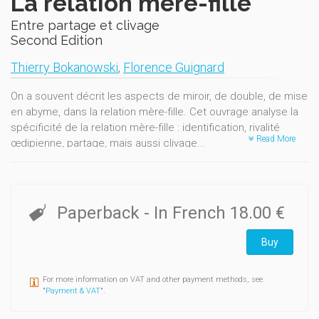
La relation mère-fille
Entre partage et clivage
Second Edition
Thierry Bokanowski
,
Florence Guignard
On a souvent décrit les aspects de miroir, de double, de mise
en abyme, dans la relation mère-fille. Cet ouvrage analyse la
spécificité de la relation mère-fille : identification, rivalité
Read More
œdipienne, partage, mais aussi clivage...
Quel est le poids de la relation mère-fille sur l'investissement
du corps, de la féminité et de la maternité chez la fille ?
Comment la fille élabore-t-elle le deuil de son objet
Paperback
- In French
18.00 €
maternel ? De quoi est faite la transmission
transgénérationnelle entre mère et fille ? Comment ces
Buy
questions s'inscrivent-elles dans les destins psychiques des
pères, des frères et des fils ? Enfin, comment la cure
analytique peut-elle explorer cette relation et permettre
For more information on VAT and other payment methods, see
"
Payment & VAT
".
d'infléchir son devenir ?