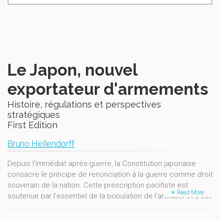
Le Japon, nouvel
exportateur d'armements
Histoire, régulations et perspectives
stratégiques
First Edition
Bruno Hellendorff
Depuis l'immédiat après-guerre, la Constitution japonaise
consacre le principe de renonciation à la guerre comme droit
souverain de la nation. Cette prescription pacifiste est
Read More
soutenue par l’essentiel de la population de l’archipel et s’est
accompagnée, depuis les années 1960, d’une interdiction
formelle d’exporter des armes. Or, depuis sa victoire aux