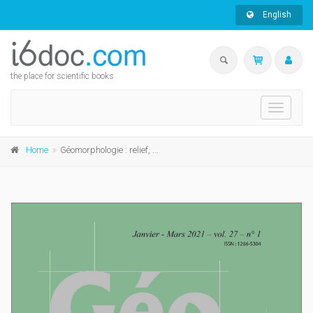
English
the place for scientific books
Toggle
navigati
Home
Géomorphologie : relief, processus, environnement, 2021, vol. 27, n° 1