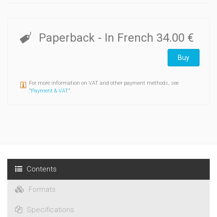
Paperback
- In French
34.00 €
Buy
For more information on VAT and other payment methods, see
"
Payment & VAT
".
Contents
Formats
Specifications