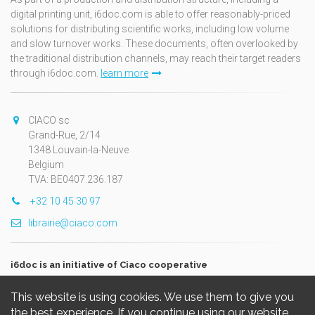
digital printing unit, i6doc.com is able to offer reasonably-priced
solutions for distributing scientific works, including low volume
and slow turnover works. These documents, often overlooked by
the traditional distribution channels, may reach their target readers
through i6doc.com.
learn more
CIACO sc
Grand-Rue, 2/14
1348 Louvain-la-Neuve
Belgium
TVA: BE0407.236.187
+32 10 45 30 97
librairie@ciaco.com
i6doc is an initiative of Ciaco cooperative
This website is using cookies. We use them to give you
the best experience. If you continue using our website,