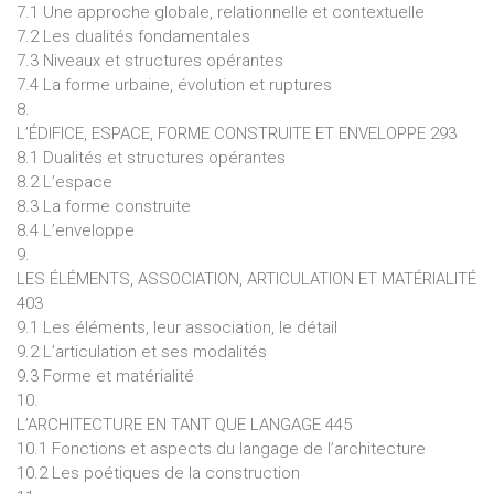
7.1 Une approche globale, relationnelle et contextuelle
7.2 Les dualités fondamentales
7.3 Niveaux et structures opérantes
7.4 La forme urbaine, évolution et ruptures
8.
L’ÉDIFICE, ESPACE, FORME CONSTRUITE ET ENVELOPPE 293
8.1 Dualités et structures opérantes
8.2 L’espace
8.3 La forme construite
8.4 L’enveloppe
9.
LES ÉLÉMENTS, ASSOCIATION, ARTICULATION ET MATÉRIALITÉ
403
9.1 Les éléments, leur association, le détail
9.2 L’articulation et ses modalités
9.3 Forme et matérialité
10.
L’ARCHITECTURE EN TANT QUE LANGAGE 445
10.1 Fonctions et aspects du langage de l’architecture
10.2 Les poétiques de la construction