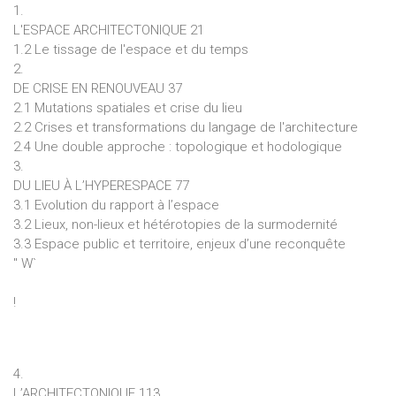
1.
L'ESPACE ARCHITECTONIQUE 21
1.2 Le tissage de l'espace et du temps
2.
DE CRISE EN RENOUVEAU 37
2.1 Mutations spatiales et crise du lieu
2.2 Crises et transformations du langage de l'architecture
2.4 Une double approche : topologique et hodologique
3.
DU LIEU À L’HYPERESPACE 77
3.1 Evolution du rapport à l’espace
3.2 Lieux, non-lieux et hétérotopies de la surmodernité
3.3 Espace public et territoire, enjeux d’une reconquête
" W`
!
4.
L’ARCHITECTONIQUE 113